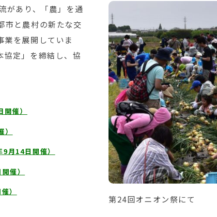
交流があり、「農」を通
都市と農村の新たな交
事業を展開していま
本協定」を締結し、協
日開催）
催）
9月14日開催）
日開催）
開催）
第24回オニオン祭にて