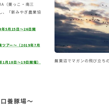
JA（栗っこ・南三
し、「新みやぎ農業協
年5月25日～26日開
ツアー～（2019年7月
蕪栗沼でマガンの飛び立ち
年1月18日～19日開催）
山口養豚場～