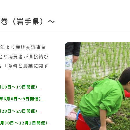
花巻（岩手県）～
4年より産地交流事業
地と消費者が直接結び
は「食料と農業に関す
18日～19日開催）
年6月8日～9日開催）
28日～29日開催）
月30日～12月1日開催）