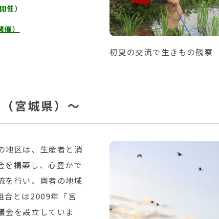
日開催）
開催）
初夏の交流で生きもの観察
ぎ（宮城県）～
の地区は、生産者と消
会を構築し、心豊かで
流を行い、両者の地域
合とは2009年「宮
議会を設立していま