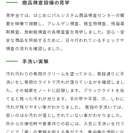
商品検査設備の見学
見学会では、はじめにパルシステム商品検査センターの概
要を映像で視聴し、アレルゲン検査、微生物検査、残留薬
剤検査、放射能検査の各検査室を見学しました。安心・安
全な商品を供給するために、日々行われているチェックや
検査の流れを確認しました。
手洗い実験
汚れ代わりの専用のクリームを塗ってから、普段通りに手
洗いをし専用のライトで汚れが落ちているかを確認しまし
た。その結果をノートに記録します。ブラックライトを当
てると残った汚れが光ります。手の甲や手首、爪、しわに
汚れが残りやすい事がわかりました。 普段の手洗いでは、
思いのほか汚れが落としきれていない事がわかりました。
外からの帰宅時や食事作りの前には、入念に手洗いを行う
ことで「菌」の繁殖を抑える事ができ、食中毒の予防にな