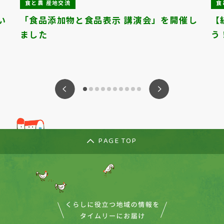
食と農 産地交流
食
い
「食品添加物と食品表示 講演会」を開催し
【
ました
う
ious
Nex
PAGE TOP