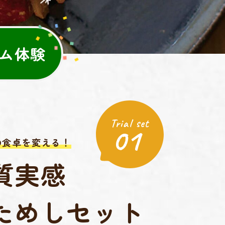
ム体験
Trial set
01
の食卓を変える！
質実感
ためしセット