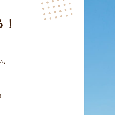
る！
い。
！