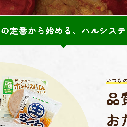
庫の定番から始める、パルシステ
いつも
品
お