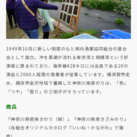
1949年10月に新しい制度のもと県内漁業協同組合の連合
会として設立。沖を黒潮が流れる東京湾と相模湾という好
漁場に恵まれており、海岸線428キロには会員である20の
漁協と2000人程度の漁業者が従事しています。横須賀市走
水、横浜市金沢地域で養殖した神奈川県産のりは、「色」
「つや」「香り」の三拍子がそろっています。
商品
『神奈川県産焼きのり（紺）』『神奈川県産きざみのり』
（当組合オリジナルカタログ『いいね！かながわ』で販
売）