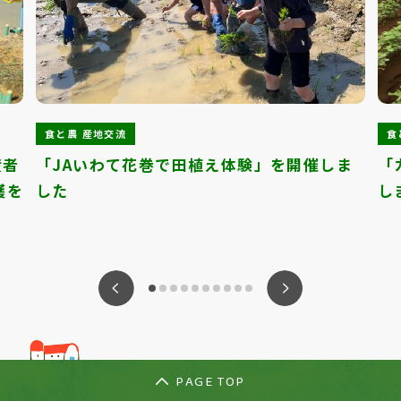
食と農 産地交流
食
産者
「JAいわて花巻で田植え体験」を開催しま
「
穫を
した
し
ious
Nex
PAGE TOP