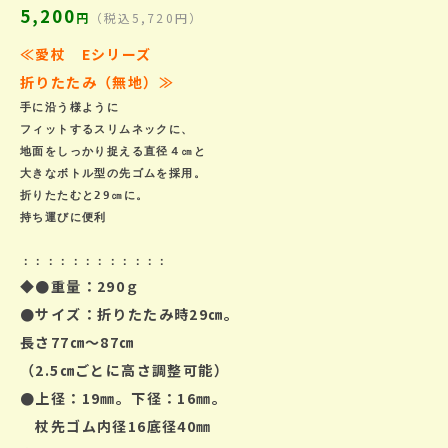
5,200
円
（税込5,720円）
≪愛杖 Eシリーズ
折りたたみ（無地）
≫
手に沿う様ように

フィットするスリムネックに、

地面をしっかり捉える直径４㎝と

大きなボトル型の先ゴムを採用。

折りたたむと29㎝に。

：：：：：：：：：：：：
◆●重量：290ｇ
●サイズ：折りたたみ時29㎝。
長さ77㎝～87㎝
（2.5㎝ごとに高さ調整可能）
●上径：19㎜。下径：16㎜。
杖先ゴム内径16底径40㎜