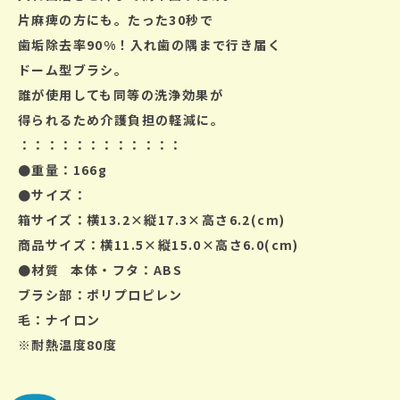
片麻痺の方にも。たった30秒で
歯
垢除去率90%！入れ歯の隅まで行き届く
ドーム型ブラ
シ。
誰が使用しても同等の洗浄効果が
得られるため介護負担の軽減に。
：：：：：：：：：：：：
●重量：166g
●サイズ：
箱サイズ：横13.2×縦17.3×高さ6.2(cm)
商品サイズ：横11.5×縦15.0×高さ6.0(cm)
●材質
本体・フタ：ABS
ブラシ部：ポリプロピレン
毛：ナイロン
※耐熱温度80度