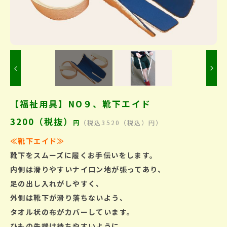
Previous
【福祉用具】NO９、靴下エイド
3200（税抜）
円
（税込3520（税込）円）
≪靴下エイド
≫
靴下をスムーズに履くお手伝いをします。
内側は滑りやすいナイロン地が張ってあり、
足の出し入れがしやすく、
外側は靴下が滑り落ちないよう、
タオル状の布がカバーしています。
ひもの先端は持ちやすいように