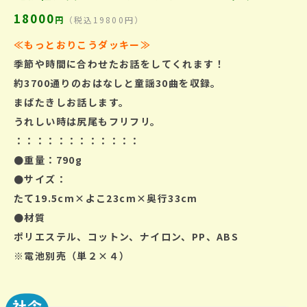
18000
円
（税込19800円）
≪もっとおりこうダッキー
≫
季節や時間に合わせたお話をしてくれます！
約3700通りのおはなしと童謡30曲を収録。
まばたきしお話します。
うれしい時は尻尾もフリフリ。
：：：：：：：：：：：：
●重量：790g
●サイズ：
たて19.5cm×よこ23cm×奥行33cm
●材質
ポリエステル、コットン、ナイロン、PP、ABS
※電池別売（単２×４）