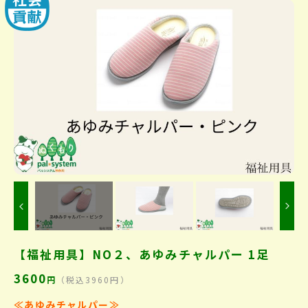
Previous
【福祉用具】NO２、あゆみチャルパー 1足
3600
円
（税込3960円）
≪あゆみチャルパー
≫