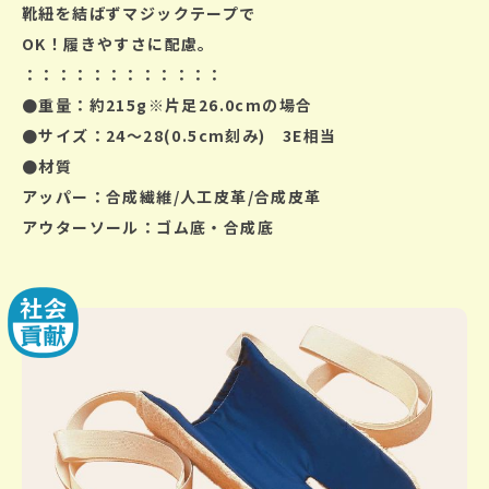
靴紐を結ばずマジックテープで
OK！
履きやすさに配慮。
：：：：：：：：：：：：
●重量：約215g※片足26.0cmの場合
●サイズ：24～28(0.5cm刻み) 3E相当
●材質
アッパー：合成繊維/人工皮革/合成皮革
アウターソール：ゴム底・合成底