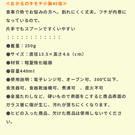
≪おかるのキモチ小鉢45桜
≫
食事介助でお悩みの方へ。割れにくく丈夫。フチが内巻に
なっているので、
片手でもスプーンですくいやすい
：：：：：：：：：：：：
●重量：250g
●サイズ：直径13.5×高さ4.6（cm）
●材質：軽量強化磁器
●容量440ml
●使用説明：電子レンジ可、
オーブン可、300℃以下、
食洗器可、食器乾燥機可、煮沸可 、直火不可
●金属たわしなど、硬いもので表面をこすると商品表面の
ガラス層に傷が生じ、汚れが落ちにくくなります。
●ヒビの入った商品、欠けた商品は使用しないでくださ
い。