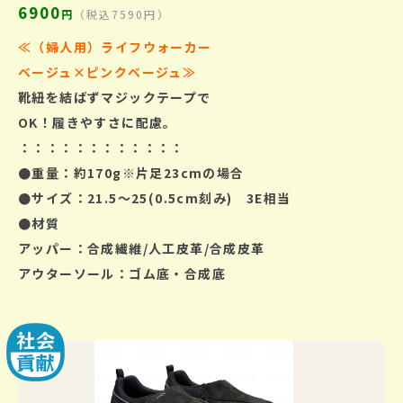
6900
円
（税込7590円）
≪（婦人用）ライフウォーカー
ベージュ×ピンクベージュ
≫
靴紐を結ばずマジックテープで
OK！
履きやすさに配慮。
：：：：：：：：：：：：
●重量：約170g※片足23cmの場合
●サイズ：21.5～25(0.5cm刻み) 3E相当
●材質
アッパー：合成繊維/人工皮革/合成皮革
アウターソール：ゴム底・合成底