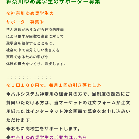
神奈川ゆめ奨学生のサポーター募集
≪神奈川ゆめ奨学生の
サポーター募集
≫
学ぶ意欲がありながら経済的理由

により修学が困難な生徒に対して

奨学金を給付するとともに、

社会の中で自分らしい生き方を

実現できるための学びや

≪１口１００円で、毎月１回の引き落とし≫
◆パルシステム神奈川の組合員の方で、
当制度の趣旨にご
賛同いただける方は、
当マーケットの注文フォームか
注文
用紙またはインターネット注文画面で
募金をお申し込みい
ただけます。
◆おもに高校生をサポートします。
◆
神奈川ゆめ奨学生のご案内はこちら