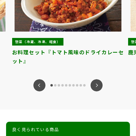
惣菜（冷蔵、冷凍、軽食）
惣
お料理セット『トマト風味のドライカレーセ
鹿
ット』
ious
Nex
良く見られている商品