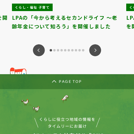
くらし・福祉 子育て
く
を開
LPAの「今から考えるセカンドライフ ～老
L
齢年金について知ろう」を開催しました
を
ious
Nex
PAGE TOP