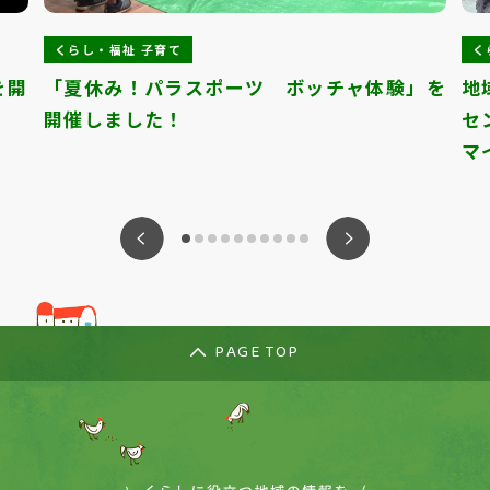
くらし・福祉 子育て
く
を開
「夏休み！パラスポーツ ボッチャ体験」を
地
開催しました！
セ
マ
ious
Nex
PAGE TOP