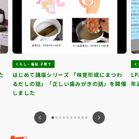
くらし・福祉 子育て
く
た
はじめて講座シリーズ 「味覚形成にまつわ
L
るだしの話」「正しい歯みがきの話」を開催
年
しました
ious
Nex