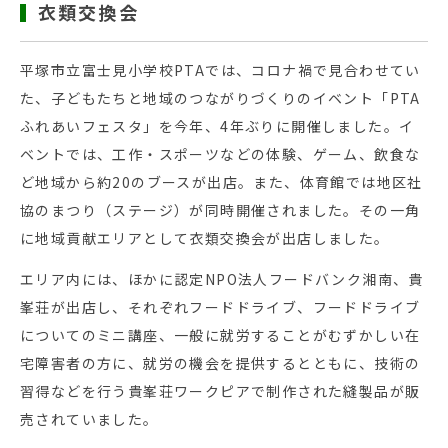
衣類交換会
平塚市立富士見小学校PTAでは、コロナ禍で見合わせてい
た、子どもたちと地域のつながりづくりのイベント「PTA
ふれあいフェスタ」を今年、4年ぶりに開催しました。イ
ベントでは、工作・スポーツなどの体験、ゲーム、飲食な
ど地域から約20のブースが出店。また、体育館では地区社
協のまつり（ステージ）が同時開催されました。その一角
に地域貢献エリアとして衣類交換会が出店しました。
エリア内には、ほかに認定NPO法人フードバンク湘南、貴
峯荘が出店し、それぞれフードドライブ、フードドライブ
についてのミニ講座、一般に就労することがむずかしい在
宅障害者の方に、就労の機会を提供するとともに、技術の
習得などを行う貴峯荘ワークピアで制作された縫製品が販
売されていました。