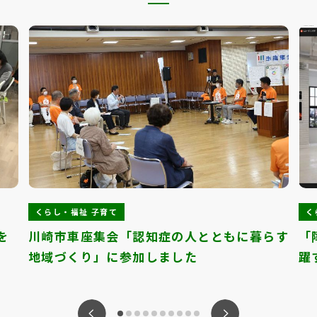
くらし・福祉 子育て
く
を
川崎市車座集会「認知症の人とともに暮らす
「
地域づくり」に参加しました
躍
ious
Nex