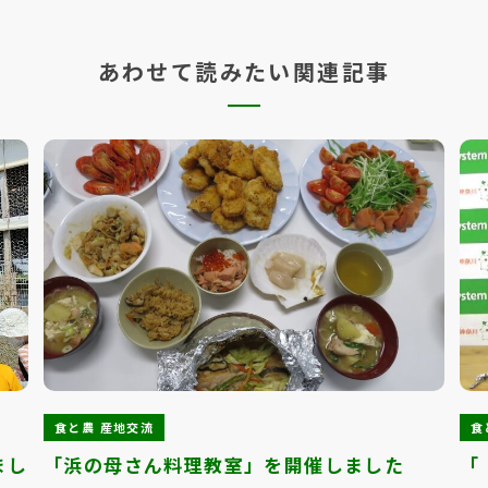
あわせて読みたい関連記事
食と農 産地交流
食
まし
「浜の母さん料理教室」を開催しました
「