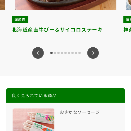
国産肉
国
北海道産直牛びーふサイコロステーキ
神
ious
Nex
良く見られている商品
おさかなソーセージ