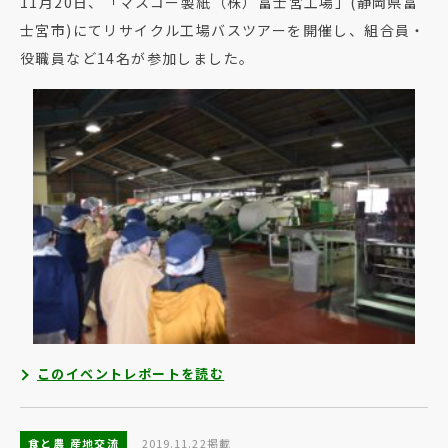
11月20日、「マスコー製紙（株）富士宮工場」(静岡県富
士宮市)にてリサイクル工場バスツアーを開催し、組合員・
役職員など14名が参加しました。
このイベントレポートを読む
食と農 産地交流
2019.11.22掲載