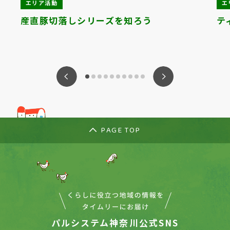
エリア活動
エ
産直豚切落しシリーズを知ろう
テ
ious
Nex
PAGE TOP
パルシステム神奈川公式SNS