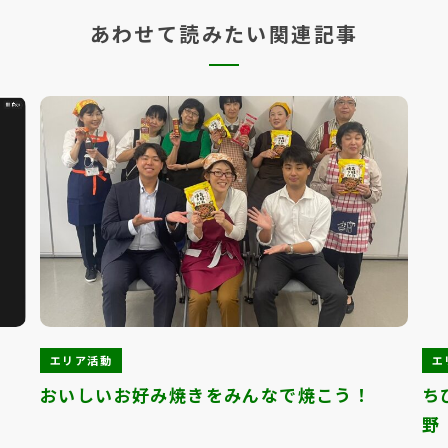
あわせて読みたい関連記事
エリア活動
エ
おいしいお好み焼きをみんなで焼こう！
ち
野