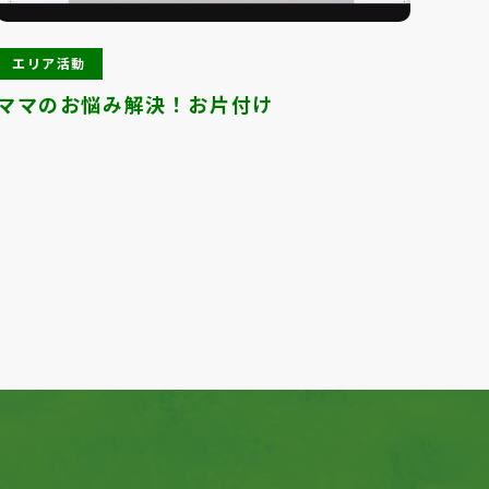
エリア活動
エ
ママのお悩み解決！お片付け
パル
Next
1
2
3
4
5
6
7
8
9
10