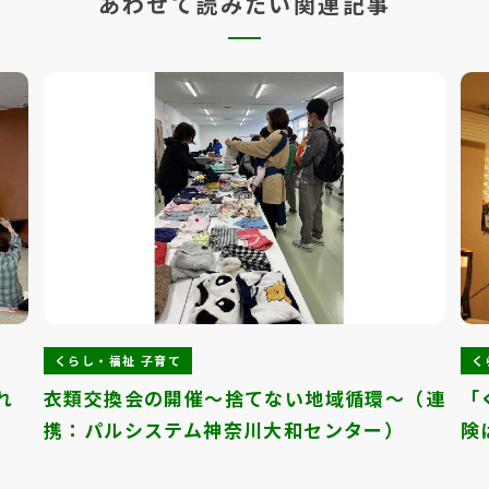
あわせて読みたい関連記事
くらし・福祉 子育て
く
れ
衣類交換会の開催～捨てない地域循環～（連
「
携：パルシステム神奈川大和センター）
険