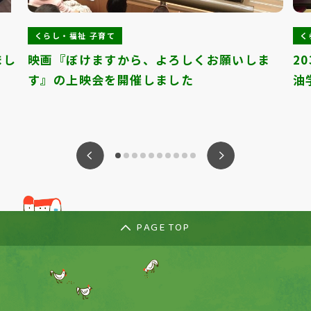
くらし・福祉 子育て
く
まし
映画『ぼけますから、よろしくお願いしま
2
す』の上映会を開催しました
油
ious
Nex
PAGE TOP