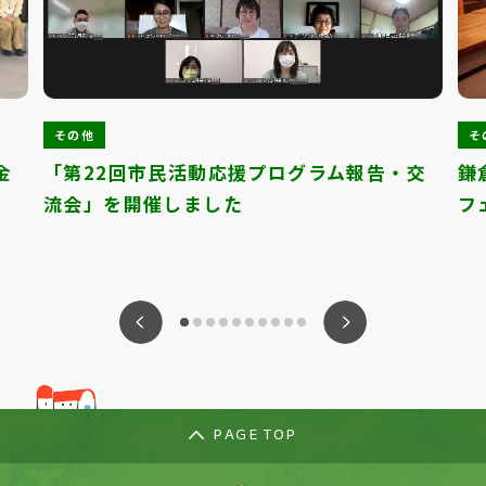
その他
そ
金
「第22回市民活動応援プログラム報告・交
鎌
流会」を開催しました
フ
ious
Nex
PAGE TOP