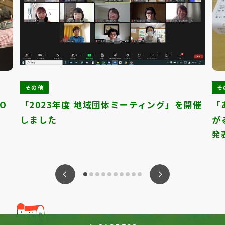
その他
そ
O
「2023年度 地域団体ミーティング」を開催
「
しました
が
発
ious
Nex