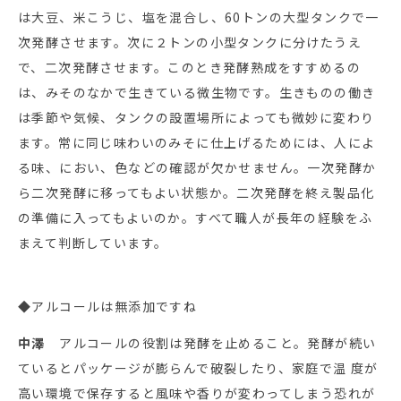
は大豆、米こうじ、塩を混合し、60トンの大型タンクで一
次発酵させます。次に２トンの小型タンクに分けたうえ
で、二次発酵させます。このとき発酵熟成をすすめるの
は、みそのなかで生きている微生物です。生きものの働き
は季節や気候、タンクの設置場所によっても微妙に変わり
ます。常に同じ味わいのみそに仕上げるためには、人によ
る味、におい、色などの確認が欠かせません。一次発酵か
ら二次発酵に移ってもよい状態か。二次発酵を終え製品化
の準備に入ってもよいのか。すべて職人が長年の経験をふ
まえて判断しています。
◆アルコールは無添加ですね
中澤
アルコールの役割は発酵を止めること。発酵が続い
ているとパッケージが膨らんで破裂したり、家庭で温 度が
高い環境で保存すると風味や香りが変わってしまう恐れが