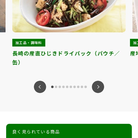
加工品・調味料
加
長崎の産直ひじきドライパック（パウチ／
産
缶）
ious
Nex
良く見られている商品