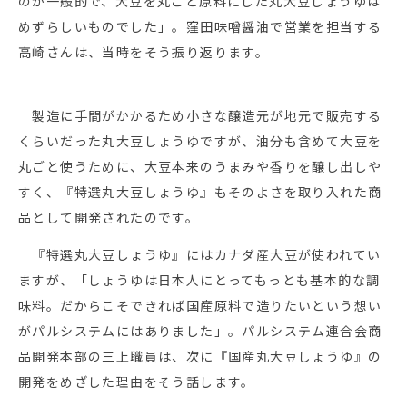
のが一般的で、大豆を丸ごと原料にした丸大豆しょうゆは
めずらしいものでした」。窪田味噌醤油で営業を担当する
高崎さんは、当時をそう振り返ります。
製造に手間がかかるため小さな醸造元が地元で販売する
くらいだった丸大豆しょうゆですが、油分も含めて大豆を
丸ごと使うために、大豆本来のうまみや香りを醸し出しや
すく、『特選丸大豆しょうゆ』もそのよさを取り入れた商
品として開発されたのです。
『特選丸大豆しょうゆ』にはカナダ産大豆が使われてい
ますが、「しょうゆは日本人にとってもっとも基本的な調
味料。だからこそできれば国産原料で造りたいという想い
がパルシステムにはありました」。パルシステム連合会商
品開発本部の三上職員は、次に『国産丸大豆しょうゆ』の
開発をめざした理由をそう話します。