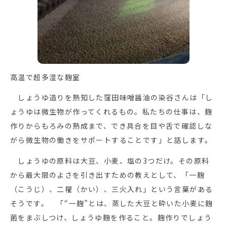
高温で超多湿な麹室
しょうゆ造りを熟知した窪田味噌醤油の染谷さんは「し
ょうゆは微生物が作ってくれるもの。私たちの仕事は、麹
作りからもろみの熟成まで、でき具合を目や舌で確認しな
がら微生物の働きをサポートすることです」と話します。
しょうゆの原料は大豆、小麦、塩の3つだけ。その原料
から最大限のよさを引き出すための教えとして、「一麹
（こうじ）、二櫂（かい）、三火入れ」という言葉がある
そうです。 「“一麹”とは、蒸した大豆と砕いた小麦に麹
菌をまぶしつけ、しょうゆ麹を作ること。麹作りでしょう