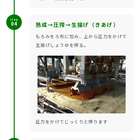
step
04
熟成→圧搾→生揚げ（きあげ）
もろみをろ布に包み、上から圧力をかけて
生揚げしょうゆを搾る。
圧力をかけてじっくりと搾ります