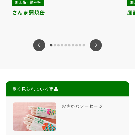
加工品・調味料
加
さんま蒲焼缶
産
ious
Nex
良く見られている商品
おさかなソーセージ