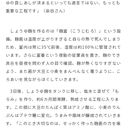
ゆの良しあしが決まるといっても過言ではない、もっとも
重要な工程です」（染谷さん）
しょうゆ麹を作るのは「麹室（こうじむろ）」という設
備。麹菌は温度が上がりすぎると自らの熱で死んでしまう
ため、室内は常に35℃前後、湿度は約100％に管理されて
います。さらに室番という夜勤の従業員を置き、麹のでき
具合を昼夜を問わず人の目で確認。麹が熱くなりすぎない
よう、また菌が大豆と小麦をまんべんなく覆うように、こ
ろあいを見ながらほぐしていきます。
3日後、しょうゆ麹をタンクに移し、塩水と混ぜて「も
ろみ」を作り、約6カ月間発酵、熟成させる工程に入りま
す。この間に大豆のたんぱく質はアミノ酸に、小麦のでん
ぷんはブドウ糖に変化。うまみや風味が醸成されていきま
す。「このとき大切なのは、せっかく作った麹菌の力を壊