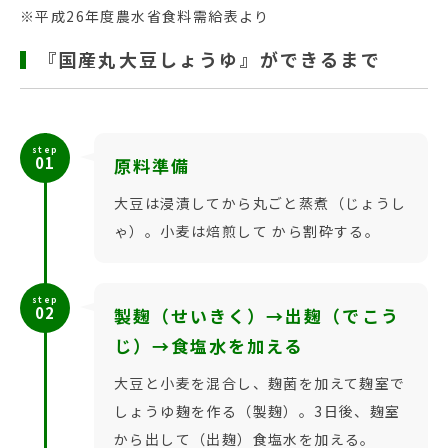
※平成26年度農水省食料需給表より
『国産丸大豆しょうゆ』ができるまで
step
01
原料準備
大豆は浸漬してから丸ごと蒸煮（じょうし
ゃ）。小麦は焙煎して から割砕する。
step
02
製麹（せいきく）→出麹（でこう
じ）→食塩水を加える
大豆と小麦を混合し、麹菌を加えて麹室で
しょうゆ麹を作る（製麹）。3日後、麹室
から出して（出麹）食塩水を加える。