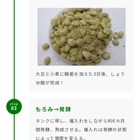
大豆と小麦に麹菌を加えた3日後、しょう
ゆ麹が完成！
step
03
もろみ→発酵
タンクに移し、櫂入れをしながら約6カ月
間発酵、熟成させる。櫂入れは発酵の状態
によって頻度を変える。