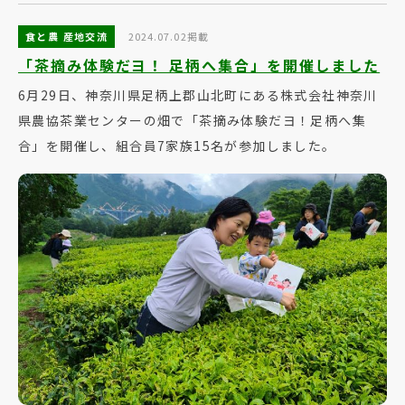
食と農 産地交流
2024.07.02掲載
「茶摘み体験だヨ！ 足柄へ集合」を開催しました
6月29日、神奈川県足柄上郡山北町にある株式会社神奈川
県農協茶業センターの畑で「茶摘み体験だヨ！足柄へ集
合」を開催し、組合員7家族15名が参加しました。