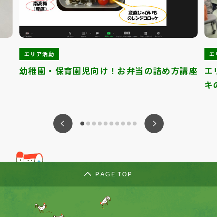
エリア活動
エ
幼稚園・保育園児向け！お弁当の詰め方講座
エ
キ
ious
Nex
PAGE TOP