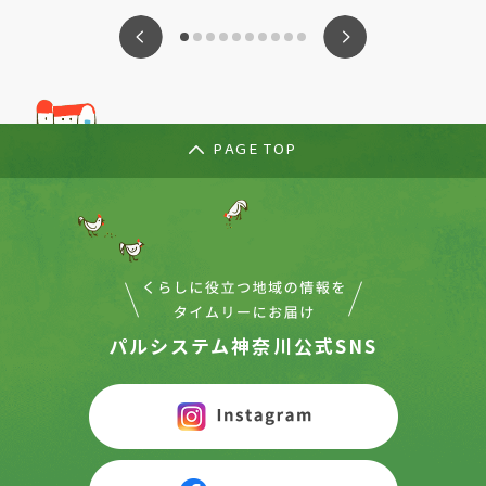
ious
Nex
PAGE TOP
パルシステム神奈川公式SNS