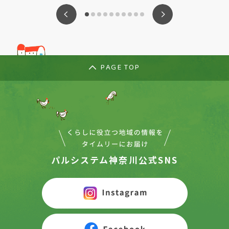
ious
Nex
PAGE TOP
パルシステム神奈川公式SNS