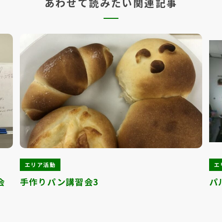
あわせて読みたい関連記事
エリア活動
エ
会
手作りパン講習会3
パ