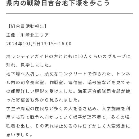
県内の戦跡日吉台地下壕を歩こう
【組合員活動報告】
主催：川崎北エリア
2024年10月9日13:15～16:00
ボランティアガイドの方とともに10人くらいのグループに
別れ、見学しました。
地下壕へ入坑し、頑丈なコンクリートで作られた、トンネ
ル内の司令長官室、作戦室、電信室、暗号室などを見てそ
の都度詳しい解説を受けました。海軍連合艦隊司令部が使
った寄宿舎も外から見られました。
学生や周辺の住民など多くの人を巻き込み、大学施設を利
用する形で戦争へ向かっていく様子が理不尽で，多くの犠
牲者を出し、その流れは止めるのはむずかしく大変残念に
思いました。