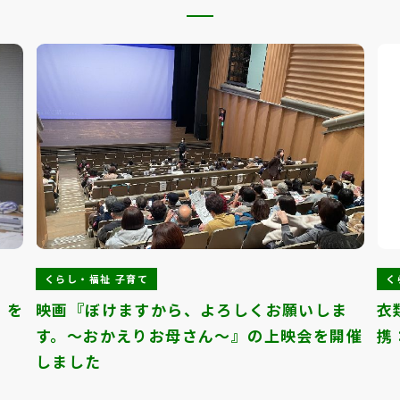
くらし・福祉 子育て
く
」を
映画『ぼけますから、よろしくお願いしま
衣
す。～おかえりお母さん～』の上映会を開催
携
しました