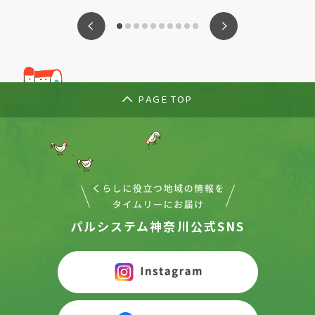
ious
Nex
PAGE TOP
パルシステム神奈川公式SNS