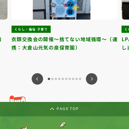
くらし・福祉 子育て
く
知
衣類交換会の開催～捨てない地域循環～（連
L
携：大倉山元気の泉保育園）
し
ious
Nex
PAGE TOP