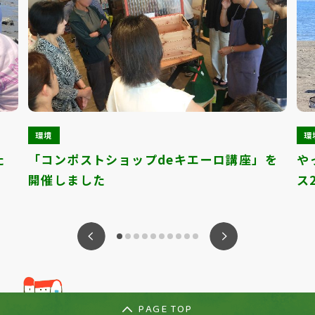
環境
環
た
「コンポストショップdeキエーロ講座」を
や
開催しました
ス2
ious
Nex
PAGE TOP