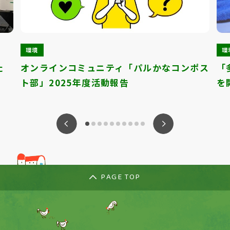
環境
環
た
オンラインコミュニティ「パルかなコンポス
「
ト部」2025年度活動報告
を
ious
Nex
PAGE TOP