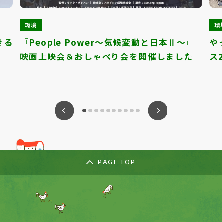
環境
環
きる
『People Power～気候変動と日本Ⅱ～』
や
映画上映会＆おしゃべり会を開催しました
ス2
ious
Nex
PAGE TOP