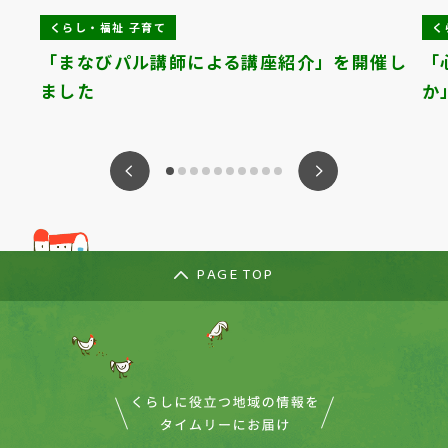
くらし・福祉 子育て
く
」
「まなびパル講師による講座紹介」を開催し
「
ました
か
ious
Nex
PAGE TOP