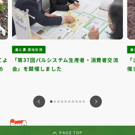
食と農 産地交流
食
てよ
「第37回パルシステム生産者・消費者交流
「
め
会」を開催しました
催
ious
Nex
PAGE TOP