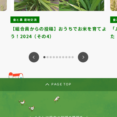
食と農 産地交流
食
【組合員からの投稿】おうちでお米を育てよ
「
う！2024（その4）
た
ious
Nex
PAGE TOP