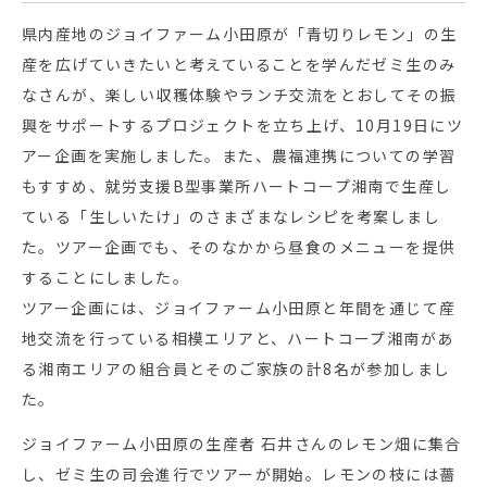
県内産地のジョイファーム小田原が「青切りレモン」の生
産を広げていきたいと考えていることを学んだゼミ生のみ
なさんが、楽しい収穫体験やランチ交流をとおしてその振
興をサポートするプロジェクトを立ち上げ、10月19日にツ
アー企画を実施しました。また、農福連携についての学習
もすすめ、就労支援B型事業所ハートコープ湘南で生産し
ている「生しいたけ」のさまざまなレシピを考案しまし
た。ツアー企画でも、そのなかから昼食のメニューを提供
することにしました。
ツアー企画には、ジョイファーム小田原と年間を通じて産
地交流を行っている相模エリアと、ハートコープ湘南があ
る湘南エリアの組合員とそのご家族の計8名が参加しまし
た。
ジョイファーム小田原の生産者 石井さんのレモン畑に集合
し、ゼミ生の司会進行でツアーが開始。レモンの枝には薔