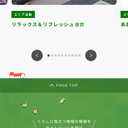
エリア活動
エ
リラックス＆リフレッシュヨガ
あ
ious
Nex
PAGE TOP