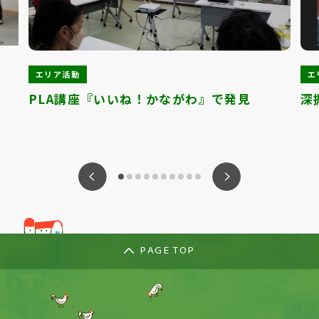
エリア活動
エ
PLA講座『いいね！かながわ』で発見
深
ious
Nex
PAGE TOP