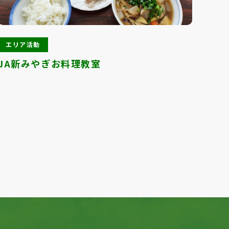
エリア活動
エ
JA新みやぎお料理教室
癒や
プ♪
Next
1
2
3
4
5
6
7
8
9
10