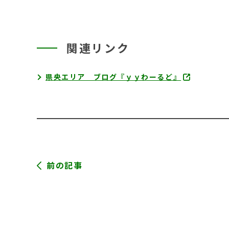
関連リンク
県央エリア ブログ『ｙｙわーるど』
前の記事