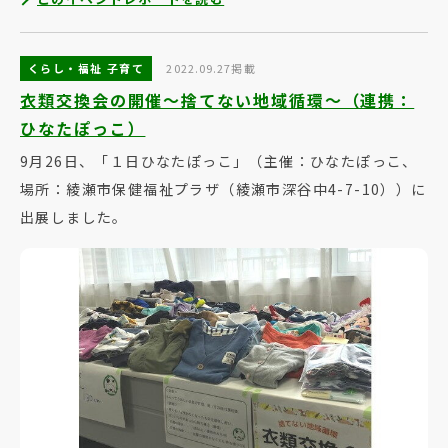
くらし・福祉 子育て
2022.09.27掲載
衣類交換会の開催～捨てない地域循環～（連携：
ひなたぽっこ）
9月26日、「１日ひなたぽっこ」（主催：ひなたぽっこ、
場所：綾瀬市保健福祉プラザ（綾瀬市深谷中4-7-10））に
出展しました。