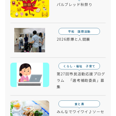
パルブレッド秋祭り
平和 国際活動
2026原爆と人間展
くらし・福祉 子育て
第27回市民活動応援プログ
ラム 「選考補助委員」募
集
食と農
みんなでワイワイ♪ソーセ