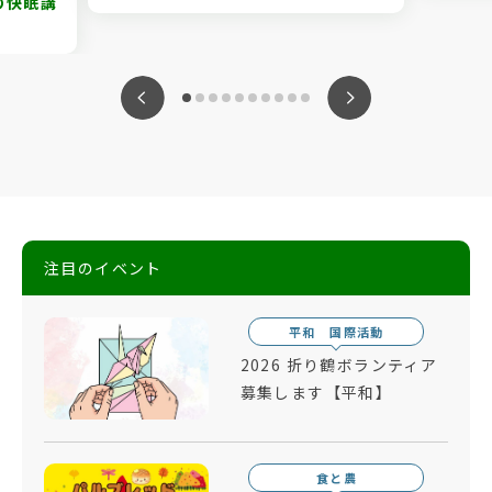
の快眠講
ious
Nex
注目のイベント
平和 国際活動
2026 折り鶴ボランティア
募集します【平和】
食と農