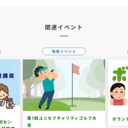
関連イベント
地域イベント
第7回ユニセフチャリティゴルフ大
ボラン
前セン
会