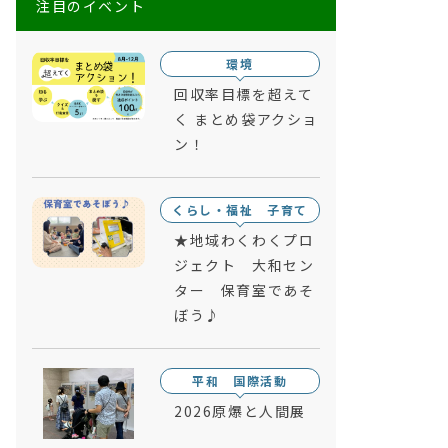
注目のイベント
環境
回収率目標を超えて
く まとめ袋アクショ
ン！
くらし・福祉 子育て
★地域わくわくプロ
ジェクト 大和セン
ター 保育室であそ
ぼう♪
平和 国際活動
2026原爆と人間展