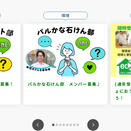
環境
ン募集！
パルかな石けん部 メンバー募集♪
(通年
ょにお
う！
ious
Nex