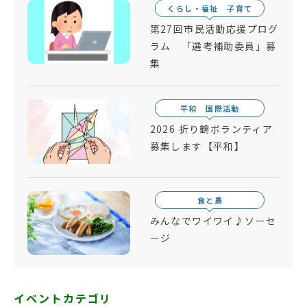
くらし・福祉 子育て
第27回市民活動応援プログ
ラム 「選考補助委員」募
集
平和 国際活動
2026 折り鶴ボランティア
募集します【平和】
食と農
みんなでワイワイ♪ソーセ
ージ
イベントカテゴリ