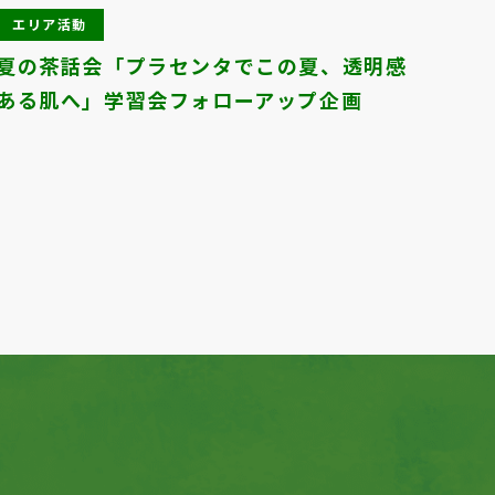
エリア活動
エ
夏の茶話会「プラセンタでこの夏、透明感
森の
ある肌へ」学習会フォローアップ企画
Next
1
2
3
4
5
6
7
8
9
10