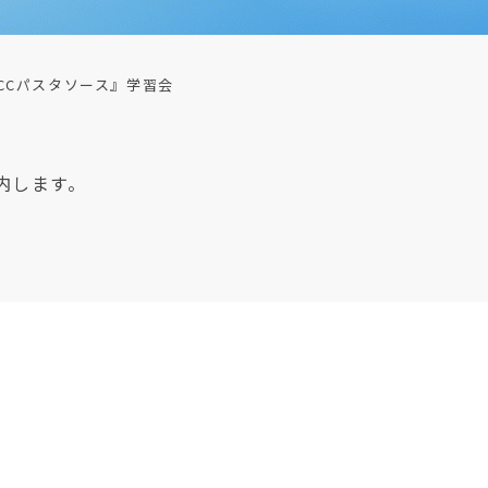
CCパスタソース』学習会
内します。