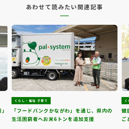
あわせて読みたい関連記事
くらし・福祉 子育て
く
川」
「フードバンクかながわ」を通じ、県内の
健
生活困窮者へお米6トンを追加支援
ご