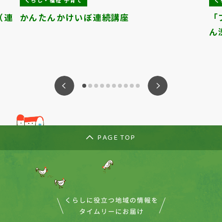
くらし・福祉 子育て
く
（連
かんたんかけいぼ連続講座
「
ん
ious
Nex
PAGE TOP