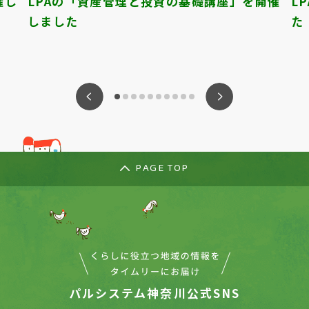
催し
LPAの「資産管理と投資の基礎講座」を開催
L
しました
た
ious
Nex
PAGE TOP
パルシステム神奈川公式SNS