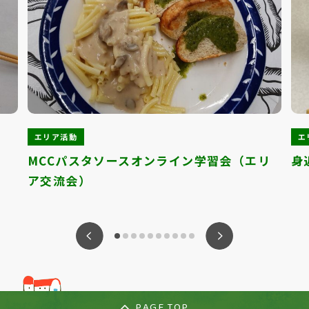
エリア活動
エ
MCCパスタソースオンライン学習会（エリ
身
ア交流会）
ious
Nex
PAGE TOP