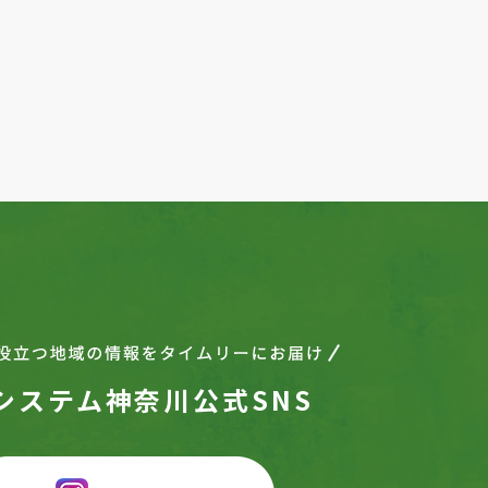
Next
1
2
3
4
5
6
7
8
9
10
システム神奈川公式SNS