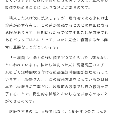
ちていきます。ごはんのおいしさを保つうえで、玄米から
製造を始めることには大きな利点があるのです。
精米した米は次に洗米しますが、農作物である米には土
壌菌が必ず存在し、この菌が繁殖するとカビの原因になる
危険があります。長期にわたって保存することが前提でも
あるパックごはんにとって、いかに完全に殺菌するかは非
常に重要なことだといいます。
「土壌菌は生命力の強い菌で100℃ぐらいでは死なない
といわれています。私たちは洗った米に高温高圧のスチー
ムをごく短時間吹き付ける超高温短時間加熱処理を行って
います」（板野さん）。この殺菌方法をとっているのは日
本では佐藤食品工業だけ。炊飯前の段階で独自の殺菌を完
了することで、衛生的な状態とおいしさを共存させること
ができるのです。
炊飯をするのは、大釜ではなく、1食分ずつのごはんを