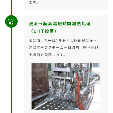
ます。
step
02
浸漬→超高温短時間加熱処理
（UHT殺菌）
水に漬けた米は1食分ずつ個食釜に投入。
高温高圧のスチームを瞬間的に吹き付け、
土壌菌を殺菌します。