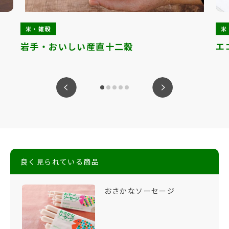
米・雑穀
米
岩手・おいしい産直十二穀
エ
ious
Nex
良く見られている商品
おさかなソーセージ