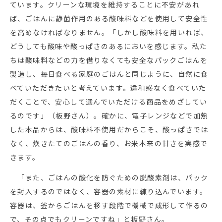
ています。クリーンな環境を維持することに不安があれ
ば、ごはんに静菌作用のある酸味料などを使用して安全性
を高めなければなりません。「しかし酸味料を用いれば、
どうしても酸味や酸っぱさのあるにおいを感じます。私た
ちは酸味料などの力を借りなくても安全なパックごはんを
製造し、毎日食べる家庭のごはんと同じように、自然に食
べていただきたいと考えています。違和感なく食べていた
だくことで、安心して選んでいただける商品をめざしてい
るのです」（板野さん）。確かに、電子レンジなどで加熱
した本品からは、酸味料不使用だからこそ、酸っぱさでは
なく、炊きたてのごはんの香り、お米本来の甘さを実感で
きます。
「また、ごはんの酸化を防ぐための脱酸素剤は、パック
を封入するのではなく、容器の素材に練り込んでいます。
容器は、釜からごはんを移す段階で機械で成形して作るの
で、その点でもクリーンですね」と板野さん。